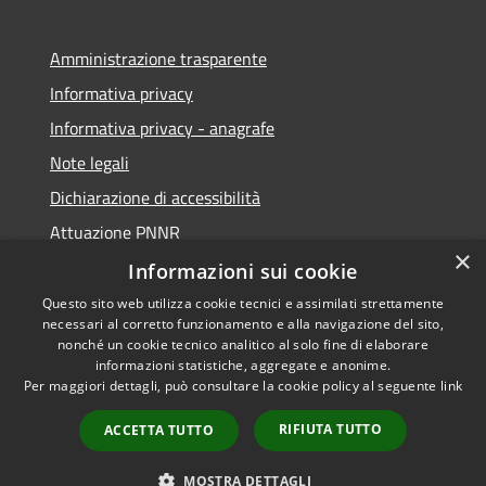
Amministrazione trasparente
Informativa privacy
Informativa privacy - anagrafe
Note legali
Dichiarazione di accessibilità
Attuazione PNNR
×
Whistleblowing
Informazioni sui cookie
Questo sito web utilizza cookie tecnici e assimilati strettamente
necessari al corretto funzionamento e alla navigazione del sito,
nonché un cookie tecnico analitico al solo fine di elaborare
informazioni statistiche, aggregate e anonime.
RSS
Copyright © 2026 • Comune di
Per maggiori dettagli, può consultare la cookie policy al seguente
link
Accessibilità
Salzano • Powered by
Privacy
Municipium
Accesso
•
RIFIUTA TUTTO
ACCETTA TUTTO
Cookie
redazione
Mappa del sito
MOSTRA DETTAGLI