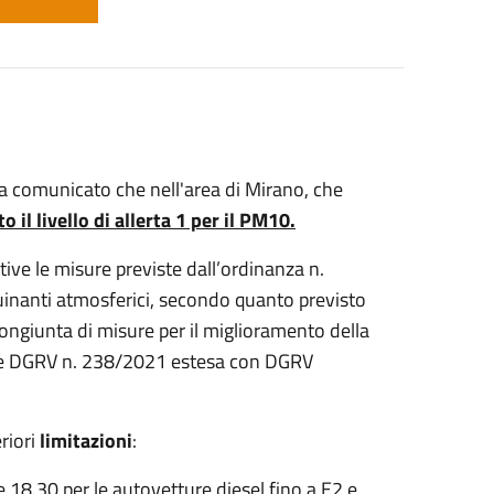
 comunicato che nell'area di Mirano, che
o il livello di allerta 1 per il PM10.
ive le misure previste dall’ordinanza n.
quinanti atmosferici, secondo quanto previsto
ngiunta di misure per il miglioramento della
alle DGRV n. 238/2021 estesa con DGRV
eriori
limitazioni
:
ore 18.30 per le autovetture diesel fino a E2 e