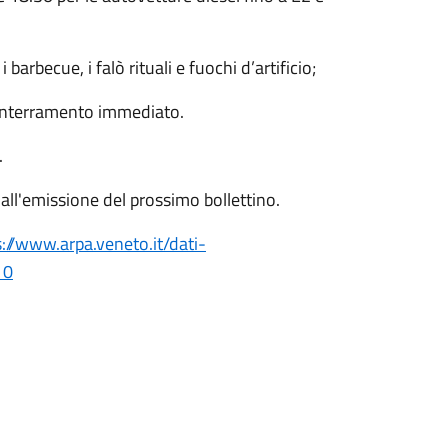
barbecue, i falò rituali e fuochi d’artificio;
 interramento immediato.
.
o all'emissione del prossimo bollettino.
s://www.arpa.veneto.it/dati-
10