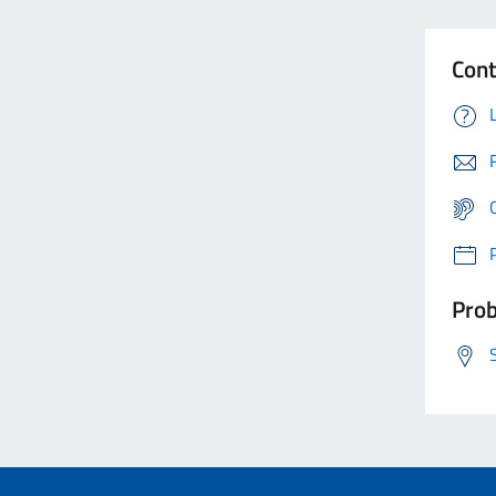
Cont
Prob