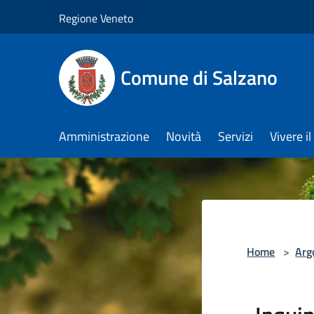
Salta al contenuto principale
Regione Veneto
Comune di Salzano
Amministrazione
Novità
Servizi
Vivere 
Home
>
Arg