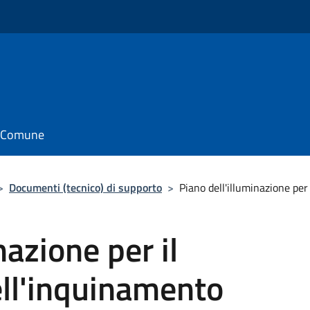
il Comune
>
Documenti (tecnico) di supporto
>
Piano dell'illuminazione pe
nazione per il
ll'inquinamento