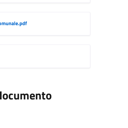
comunale.pdf
l documento