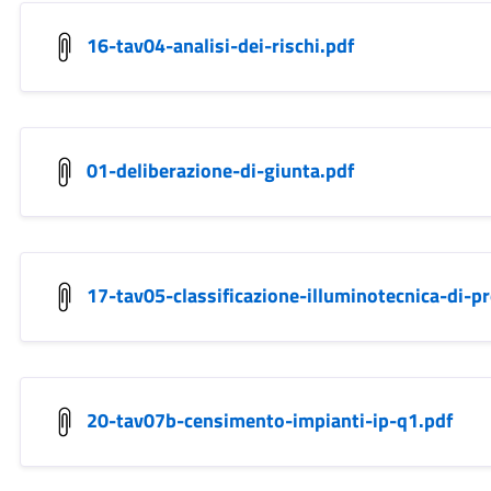
16-tav04-analisi-dei-rischi.pdf
01-deliberazione-di-giunta.pdf
17-tav05-classificazione-illuminotecnica-di-p
20-tav07b-censimento-impianti-ip-q1.pdf