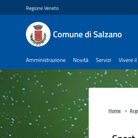
Salta al contenuto principale
Regione Veneto
Comune di Salzano
Amministrazione
Novità
Servizi
Vivere 
Home
>
Arg