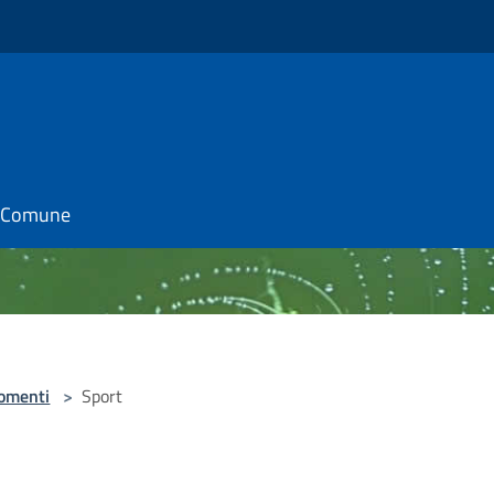
il Comune
omenti
>
Sport