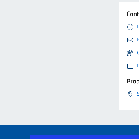
Cont
Prob