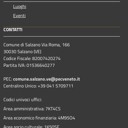
Luoghi
Eventi
CONTATTI
Comune di Salzano Via Roma, 166
30030 Salzano (VE)
Codice Fiscale: 82007420274
Partita IVA: 01536640277
PEC:
comune.salzano.ve@pecveneto.it
Centralino Unico: +39 041 5709711
Codici univoci uffici:
Area amministrativa: 7KT4CS
Area economico finanziaria: 4M95O4
Area socio culturale: 1K50SF