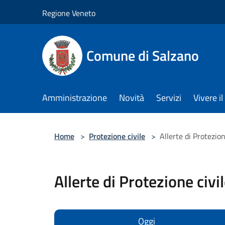
Salta al contenuto principale
Regione Veneto
Comune di Salzano
Amministrazione
Novità
Servizi
Vivere 
Home
>
Protezione civile
>
Allerte di Protezion
Allerte di Protezione civi
Oggi