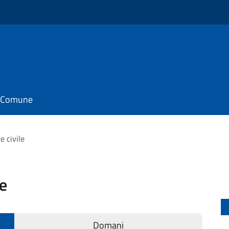
il Comune
e civile
le
Domani