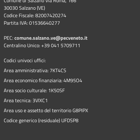
Comune di Salzano Via Roma, 166
30030 Salzano (VE)
Codice Fiscale: 82007420274
Partita IVA: 01536640277
PEC:
comune.salzano.ve@pecveneto.it
Centralino Unico: +39 041 5709711
Codici univoci uffici:
Area amministrativa: 7KT4CS
Area economico finanziaria: 4M95O4
Area socio culturale: 1K50SF
Area tecnica: 3VIXC1
Area uso e assetto del territorio G8PIPX
Codice generico (residuale) UFDSP8