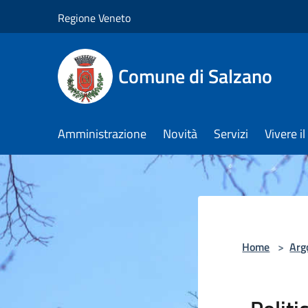
Salta al contenuto principale
Regione Veneto
Comune di Salzano
Amministrazione
Novità
Servizi
Vivere 
Home
>
Arg