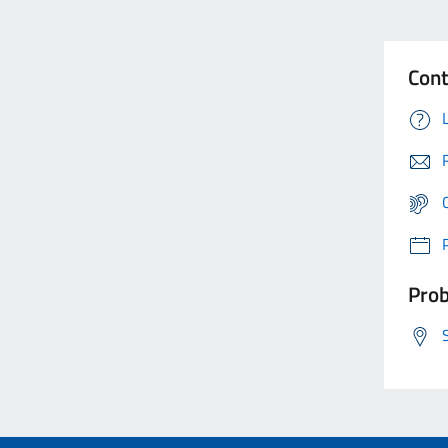
Cont
Prob