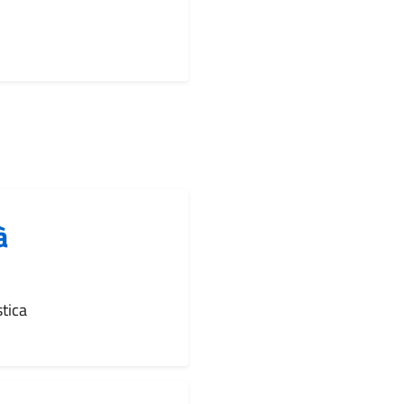
à
tica