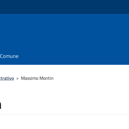
il Comune
trativo
>
Massimo Montin
n