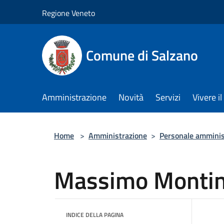
Salta al contenuto principale
Regione Veneto
Comune di Salzano
Amministrazione
Novità
Servizi
Vivere 
Home
>
Amministrazione
>
Personale amminis
Massimo Monti
INDICE DELLA PAGINA