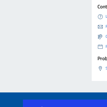
Cont
Prob