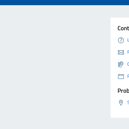
Cont
Prob