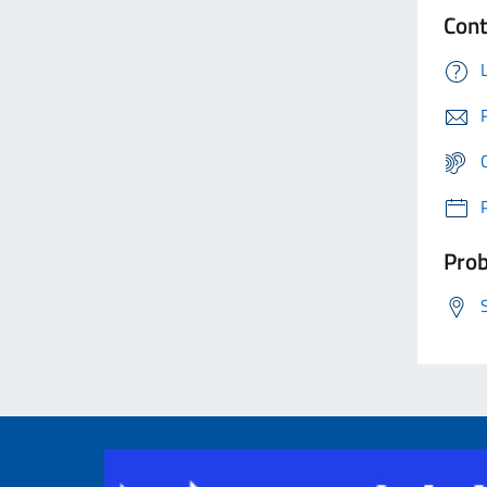
Cont
Prob