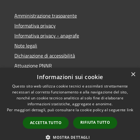
Amministrazione trasparente
Informativa privacy
Informativa privacy - anagrafe
Note legali
Dichiarazione di accessibilità
Attuazione PNNR
×
Whistleblowing
Informazioni sui cookie
Questo sito web utilizza cookie tecnici e assimilati strettamente
necessari al corretto funzionamento e alla navigazione del sito,
nonché un cookie tecnico analitico al solo fine di elaborare
informazioni statistiche, aggregate e anonime.
RSS
Copyright © 2026 • Comune di
Per maggiori dettagli, può consultare la cookie policy al seguente
link
Accessibilità
Salzano • Powered by
Privacy
Municipium
Accesso
•
RIFIUTA TUTTO
ACCETTA TUTTO
Cookie
redazione
Mappa del sito
MOSTRA DETTAGLI