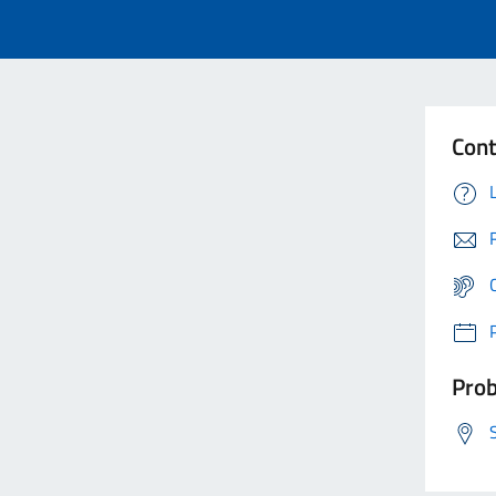
Cont
Prob