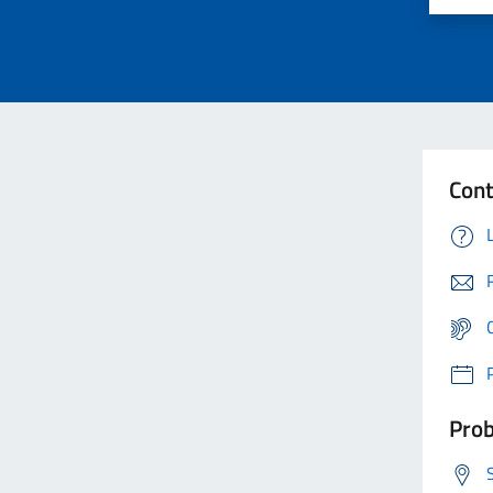
Cont
Prob