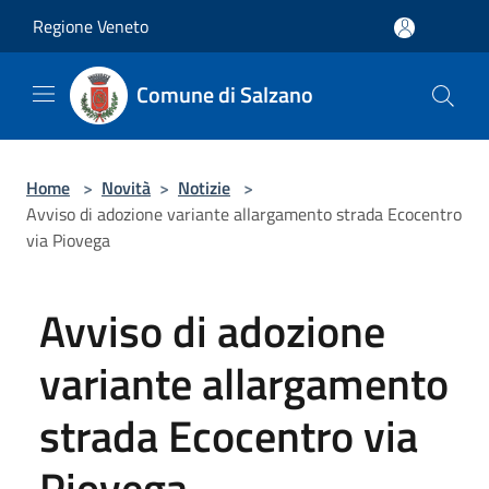
Salta al contenuto principale
Regione Veneto
Comune di Salzano
Home
>
Novità
>
Notizie
>
Avviso di adozione variante allargamento strada Ecocentro
via Piovega
Avviso di adozione
variante allargamento
strada Ecocentro via
Piovega