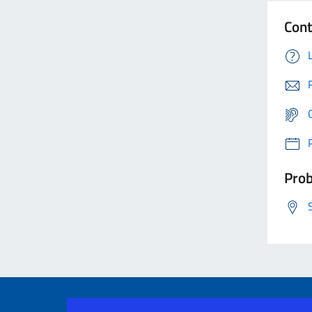
Cont
Prob