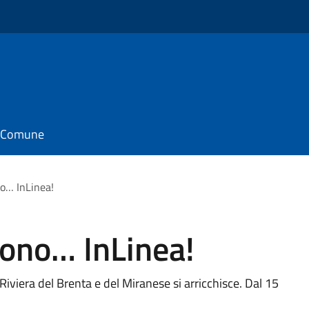
il Comune
no… InLinea!
 sono… InLinea!
la Riviera del Brenta e del Miranese si arricchisce. Dal 15