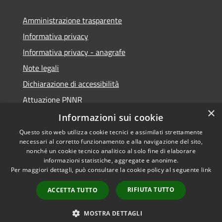
Amministrazione trasparente
Informativa privacy
Informativa privacy - anagrafe
Note legali
Dichiarazione di accessibilità
Attuazione PNNR
×
Whistleblowing
Informazioni sui cookie
Questo sito web utilizza cookie tecnici e assimilati strettamente
necessari al corretto funzionamento e alla navigazione del sito,
nonché un cookie tecnico analitico al solo fine di elaborare
informazioni statistiche, aggregate e anonime.
RSS
Copyright © 2026 • Comune di
Per maggiori dettagli, può consultare la cookie policy al seguente
link
Accessibilità
Salzano • Powered by
Privacy
Municipium
Accesso
•
RIFIUTA TUTTO
ACCETTA TUTTO
Cookie
redazione
Mappa del sito
MOSTRA DETTAGLI