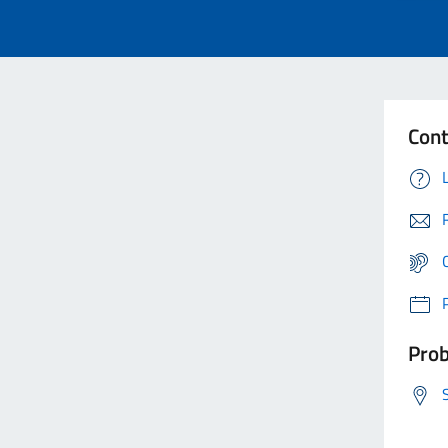
Cont
Prob