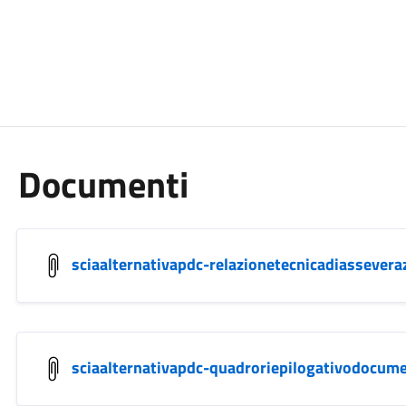
Documenti
sciaalternativapdc-relazionetecnicadiassevera
sciaalternativapdc-quadroriepilogativodocum