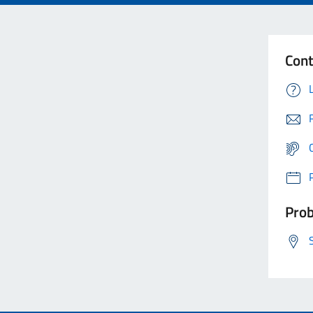
Cont
Prob