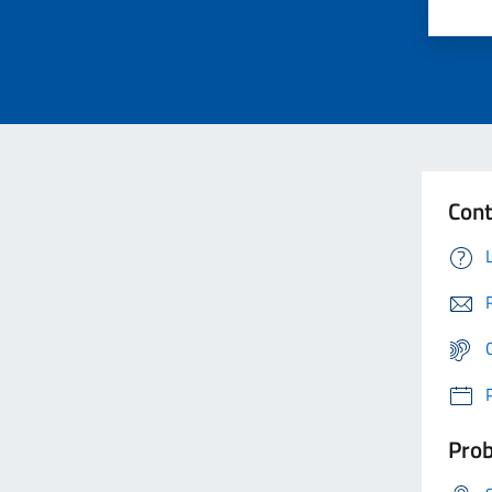
Cont
Prob