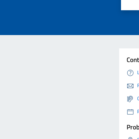
Cont
Prob