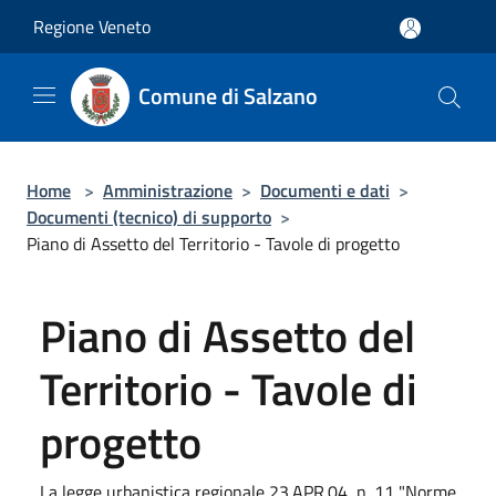
Salta al contenuto principale
Regione Veneto
Comune di Salzano
Home
>
Amministrazione
>
Documenti e dati
>
Documenti (tecnico) di supporto
>
Piano di Assetto del Territorio - Tavole di progetto
Piano di Assetto del
Territorio - Tavole di
progetto
La legge urbanistica regionale 23.APR.04, n. 11 "Norme