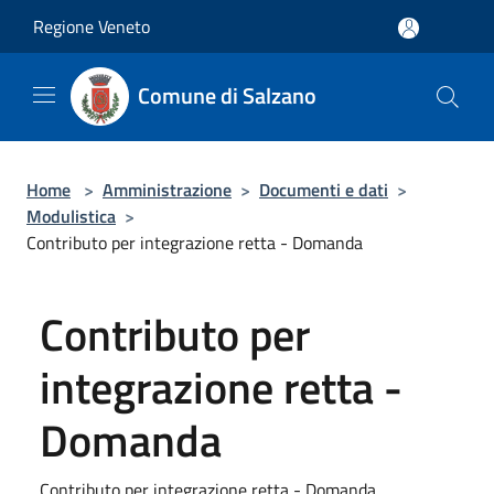
Salta al contenuto principale
Regione Veneto
Comune di Salzano
Home
>
Amministrazione
>
Documenti e dati
>
Modulistica
>
Contributo per integrazione retta - Domanda
Contributo per
integrazione retta -
Domanda
Contributo per integrazione retta - Domanda