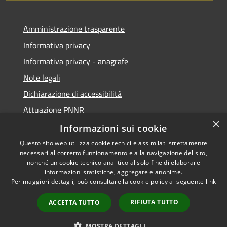
Amministrazione trasparente
Informativa privacy
Informativa privacy - anagrafe
Note legali
Dichiarazione di accessibilità
Attuazione PNNR
×
Whistleblowing
Informazioni sui cookie
Questo sito web utilizza cookie tecnici e assimilati strettamente
necessari al corretto funzionamento e alla navigazione del sito,
nonché un cookie tecnico analitico al solo fine di elaborare
informazioni statistiche, aggregate e anonime.
RSS
Copyright © 2026 • Comune di
Per maggiori dettagli, può consultare la cookie policy al seguente
link
Accessibilità
Salzano • Powered by
Privacy
Municipium
Accesso
•
RIFIUTA TUTTO
ACCETTA TUTTO
Cookie
redazione
Mappa del sito
MOSTRA DETTAGLI