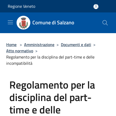
Salta al contenuto principale
Regione Veneto
Comune di Salzano
Home
>
Amministrazione
>
Documenti e dati
>
Atto normativo
>
Regolamento per la disciplina del part-time e delle
incompatibilità
Regolamento per la
disciplina del part-
time e delle