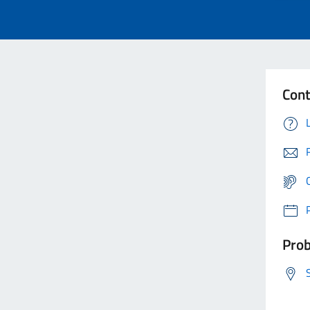
Cont
Prob