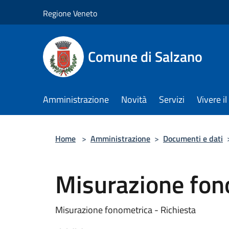
Salta al contenuto principale
Regione Veneto
Comune di Salzano
Amministrazione
Novità
Servizi
Vivere 
Home
>
Amministrazione
>
Documenti e dati
Misurazione fono
Misurazione fonometrica - Richiesta