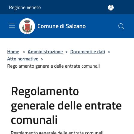
Salta al contenuto principale
Regione Veneto
Comune di Salzano
Home
>
Amministrazione
>
Documenti e dati
>
Atto normativo
>
Regolamento generale delle entrate comunali
Regolamento
generale delle entrate
comunali
Regolamento generale delle entrate comunali