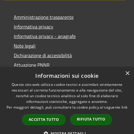
Amministrazione trasparente
Informativa privacy
Informativa privacy - anagrafe
Note legali
Dichiarazione di accessibilità
Attuazione PNNR
×
Whistleblowing
Informazioni sui cookie
Questo sito web utilizza cookie tecnici e assimilati strettamente
necessari al corretto funzionamento e alla navigazione del sito,
nonché un cookie tecnico analitico al solo fine di elaborare
informazioni statistiche, aggregate e anonime.
RSS
Copyright © 2026 • Comune di
Per maggiori dettagli, può consultare la cookie policy al seguente
link
Accessibilità
Salzano • Powered by
Privacy
Municipium
Accesso
•
RIFIUTA TUTTO
ACCETTA TUTTO
Cookie
redazione
Mappa del sito
MOSTRA DETTAGLI