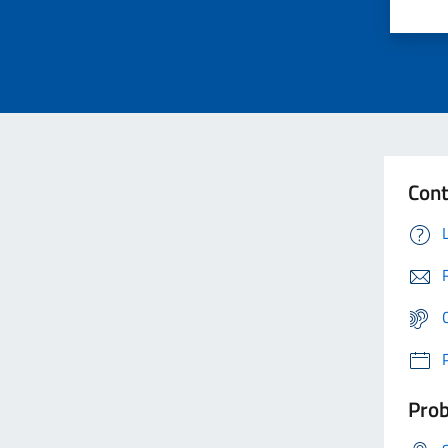
Cont
Prob